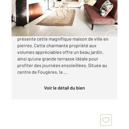
Maison à vendre
299 900 €
FOUGERES - Century 21 Gambetta vous
présente cette magnifique maison de ville en
pierres. Cette charmante propriété aux
volumes appréciables offre un beau jardin,
ainsi qu'une grande terrasse idéale pour
profiter des journées ensoleillées. Située au
centre de Fougères, la ...
Voir le détail du bien