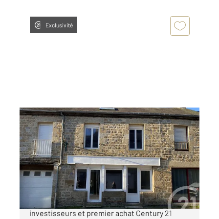
Exclusivité
ST GERMAIN EN COGLES 35
2
83 m
, 3 pièces
Ref : 5608
Maison à vendre
76 300 €
SAINT-GERMAIN EN COGLES - Idéal
investisseurs et premier achat Century 21