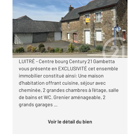
LUITRE 35
2
198,70 m
, 3 pièces
Ref : 6681
Maison à vendre
112 900 €
Visiter le site dédié
LUITRÉ - Centre bourg Century 21 Gambetta
vous présente en EXCLUSIVITÉ cet ensemble
immobilier constitué ainsi: Une maison
d'habitation offrant cuisine, séjour avec
cheminée, 2 grandes chambres à l'étage, salle
de bains et WC. Grenier aménageable, 2
grands garages ...
Voir le détail du bien