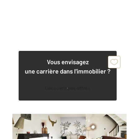
Vous envisagez
une carrière dans l'immobilier ?
Découvrir nos offres
FOUGERES 35
2
176 m
, 7 pièces
Ref : 6012