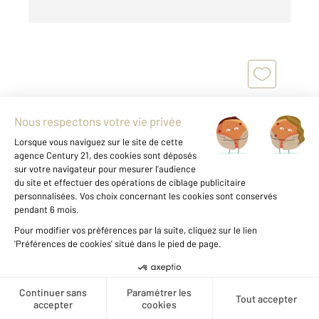
FOUGERES 35
2
219 m
, 9 pièces
Ref : 6348
Maison à vendre
315 600 €
Créer une alerte