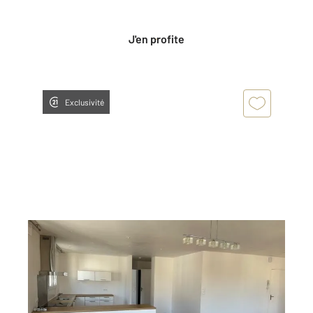
Privées CENTURY 21.
J'en profite
Exclusivité
FOUGERES 35
2
103,64 m
, 4 pièces
Ref : 6480
Appartement F4 à vendre