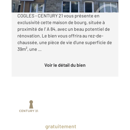
COGLES - CENTURY 21 vous présente en
exclusivité cette maison de bourg, située à
proximité de l' A 84, avec un beau potentiel de
rénovation. Le bien vous offrira au rez-de-
chaussée, une pièce de vie d'une superficie de
39m², une ...
Voir le détail du bien
Prenez un temps d'avance sur le marché
en profitant
gratuitement
des Ventes