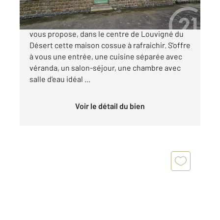
LOUVIGNE DU DESERT Century 21 Gambetta
vous propose, dans le centre de Louvigné du
Désert cette maison cossue à rafraichir. S'offre
à vous une entrée, une cuisine séparée avec
véranda, un salon-séjour, une chambre avec
salle d'eau idéal ...
Voir le détail du bien