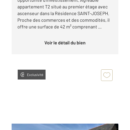
appartement T2 situé au premier étage avec
ascenseur dans la Résidence SAINT-JOSEPH.
Proche des commerces et des commodités, il
offre une surface de 42 m² comprenant ...
Voir le détail du bien
Exclusivité