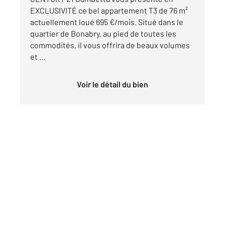
EXCLUSIVITÉ ce bel appartement T3 de 76 m²
actuellement loué 695 €/mois. Situé dans le
quartier de Bonabry, au pied de toutes les
commodités, il vous offrira de beaux volumes
et ...
Voir le détail du bien