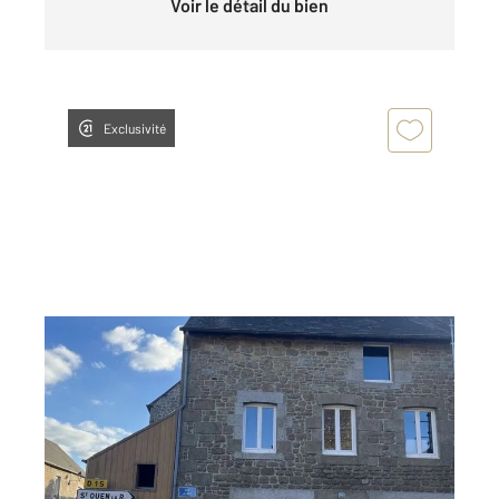
Voir le détail du bien
Exclusivité
LES PORTES DU COGLAIS 35
2
96,73 m
, 2 pièces
Ref : 6494
Maison à vendre
57 600 €
Visiter le site dédié