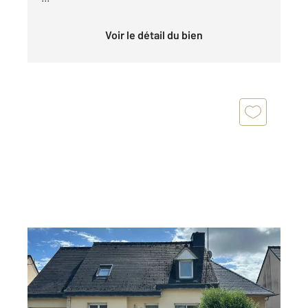
Voir le détail du bien
LECOUSSE 35
2
139 m
, 7 pièces
Ref : 6735
Maison à vendre