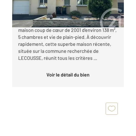
274 000 €
LECOUSSE - CENTURY 21 vous présente cette
maison coup de cœur de 2001 d'environ 138 m²,
5 chambres et vie de plain-pied. À découvrir
rapidement, cette superbe maison récente,
située sur la commune recherchée de
LECOUSSE, réunit tous les critères ...
Voir le détail du bien