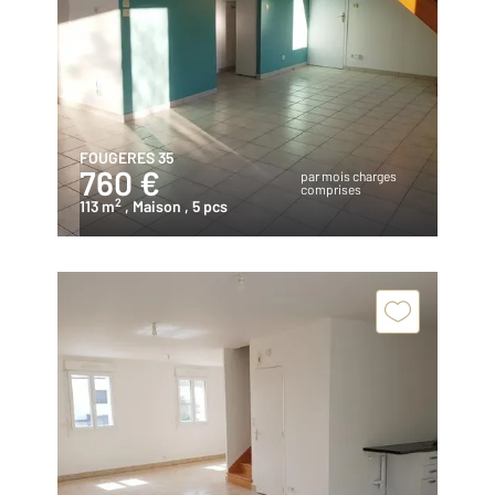
FOUGERES 35
760 €
par mois charges
comprises
2
113 m
, Maison
, 5 pcs