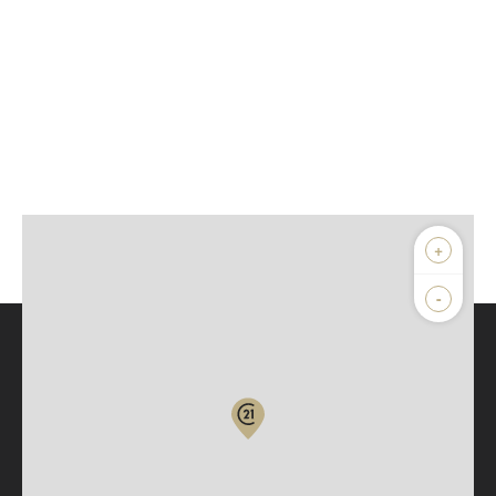
+
-
Parlons de vous, parlons biens
Votre compte :