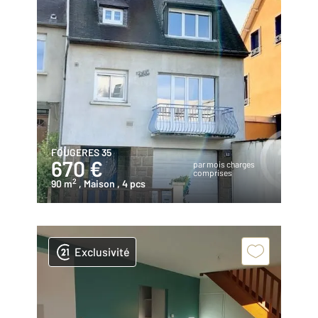
FOUGERES 35
670 €
par mois charges
comprises
2
90 m
, Maison
, 4 pcs
Exclusivité