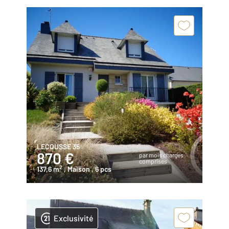
LECOUSSE 35
870 €
par mois charges
comprises
2
137,6 m
, Maison
, 6 pcs
Exclusivité