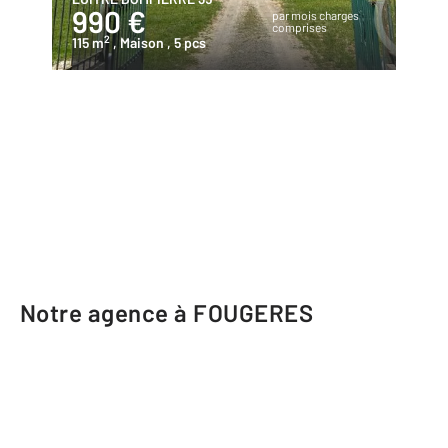
990 €
par mois charges
comprises
2
115 m
, Maison
, 5 pcs
Notre agence à FOUGERES