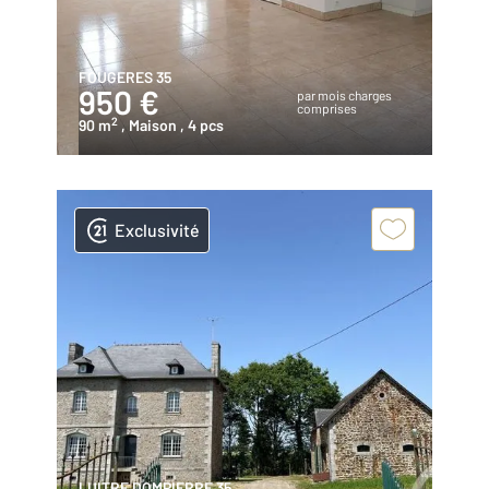
FOUGERES 35
950 €
par mois charges
comprises
2
90 m
, Maison
, 4 pcs
Exclusivité
LUITRE DOMPIERRE 35