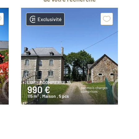
Exclusivité
LUITRE DOMPIERRE 35
990 €
par mois charges
comprises
2
115 m
, Maison
, 5 pcs