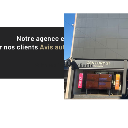
Notre agence est notée
9,2/10
r nos clients
Avis authentifiés par Qualite
Voir tous les avis clients