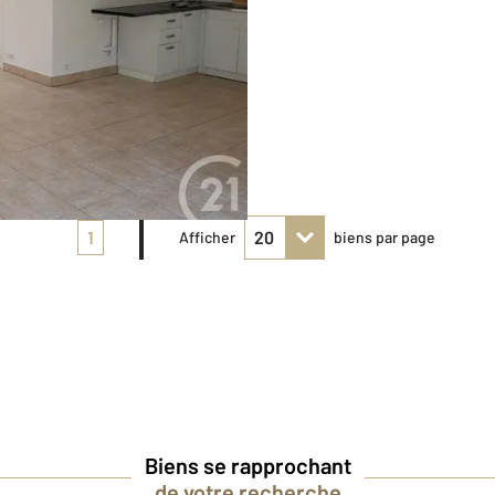
1
Afficher
biens par page
Biens se rapprochant
de votre recherche