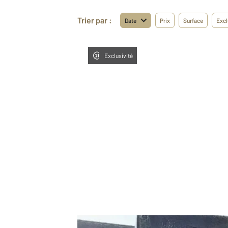
Trier par :
Date
Prix
Surface
Excl
Exclusivité