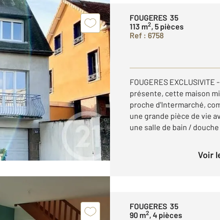
FOUGERES 35
2
113 m
, 5 pièces
Ref : 6758
FOUGERES EXCLUSIVITE - 
présente, cette maison mi
proche d'Intermarché, com
une grande pièce de vie a
une salle de bain / douche 
Voir 
FOUGERES 35
2
90 m
, 4 pièces