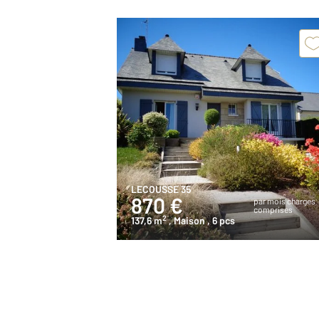
LECOUSSE 35
870 €
par mois charges
comprises
2
137,6 m
, Maison
, 6 pcs