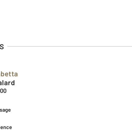
ES
mbetta
alard
300
ssage
agence