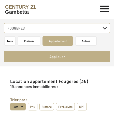
CENTURY 21
Gambetta
FOUGERES
Tous
Maison
Appartement
Autres
Appliquer
Location appartement Fougeres (35)
19 annonces immobilières :
Trier par :
Date
Prix
Surface
Exclusivité
DPE