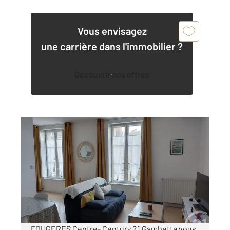
Vous envisagez
une carrière dans l'immobilier ?
Découvrir nos offres
FOUGERES 35
2
59,01 m
, 3 pièces
Ref : 6710
Appartement T3 à louer
620 €
par mois charges comprises
FOUGERES Centre- Century 21 Gambetta vous