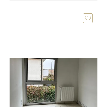
FOUGERES 35
2
9 m
, 1 pièce
Ref : 6570
Local à louer
396 €
par mois charges comprises