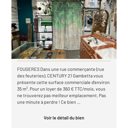
FOUGERES 35
2
35 m
, 1 pièce
Ref : 6581
Appartement Local à louer
360 €
par mois charges comprises
Visiter le site dédié
FOUGERES Dans une rue commerçante (rue
des feuteries), CENTURY 21 Gambetta vous
présente cette surface commerciale d'environ
35 m². Pour un loyer de 360 € TTC/mois, vous
ne trouverez pas meilleur emplacement. Pas
une minute à perdre ! Ce bien ...
Voir le détail du bien