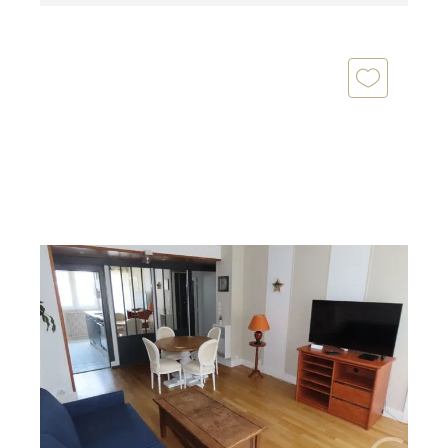
FOUGERES 35
2
46,12 m
, 2 pièces
Ref : 6781
Appartement à louer
590 €
par mois charges comprises