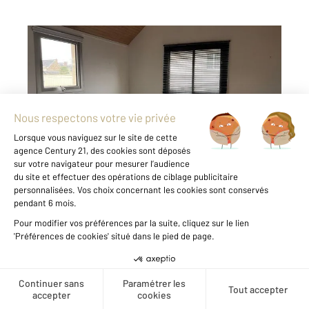
FOUGERES 35
2
25 m
, 1 pièce
Ref : 6569
Appartement Local à louer
732 €
par mois charges comprises
FOUGERES Century 21 Gambetta vous propose
à la location ce bureau dans un immeuble
commercial multi activités à deux pas du forum
de Fougères ( emplacement idéal et parking
facile). Le bien vous offrira une entrée, un
espace de travail avec ...
Voir le détail du bien
Créer une alerte