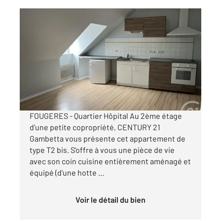
FOUGERES 35
2
28,40 m
, 3 pièces
Ref : 6800
Appartement T2 à louer
450 €
par mois charges comprises
FOUGERES - Quartier Hôpital Au 2ème étage
d'une petite copropriété, CENTURY 21
Gambetta vous présente cet appartement de
type T2 bis. S'offre à vous une pièce de vie
avec son coin cuisine entièrement aménagé et
équipé (d'une hotte ...
Voir le détail du bien