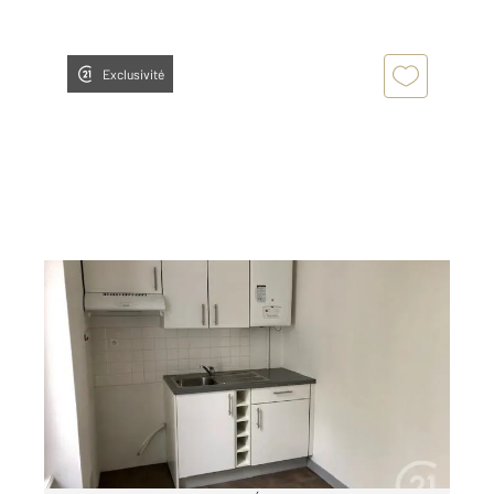
Exclusivité
FOUGERES 35
2
35 m
, 2 pièces
Ref : 6801
Appartement à louer
370 €
par mois charges comprises