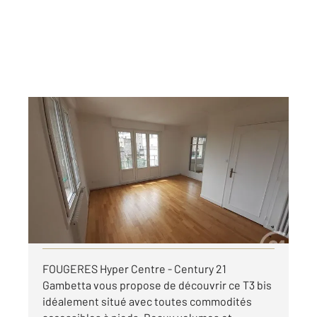
FOUGERES 35
2
79 m
, 4 pièces
Ref : 6767
Appartement à louer
695 €
par mois charges comprises
Visiter le site dédié
FOUGERES Hyper Centre - Century 21
Gambetta vous propose de découvrir ce T3 bis
idéalement situé avec toutes commodités