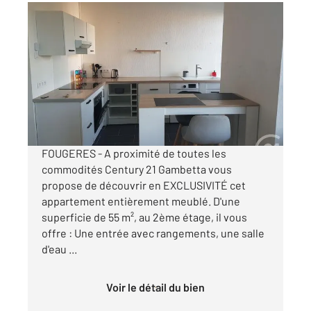
FOUGERES 35
2
55,48 m
, 3 pièces
Ref : 6699
Appartement T3 à louer
720 €
par mois charges comprises
FOUGERES - A proximité de toutes les
commodités Century 21 Gambetta vous
propose de découvrir en EXCLUSIVITÉ cet
appartement entièrement meublé. D'une
superficie de 55 m², au 2ème étage, il vous
offre : Une entrée avec rangements, une salle
d'eau ...
Voir le détail du bien