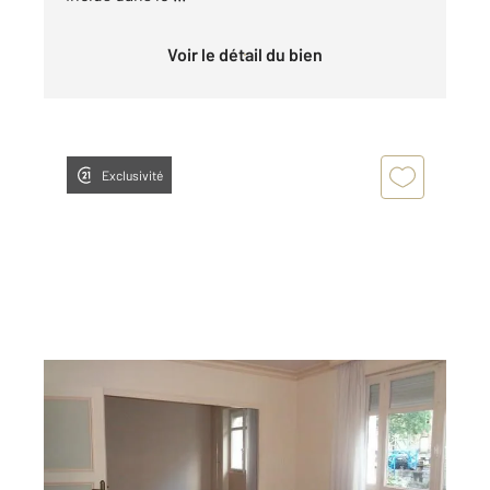
Voir le détail du bien
Exclusivité
FOUGERES 35
2
85 m
, 3 pièces
Ref : 6759
Appartement F3 à louer