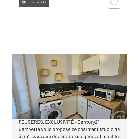
Exclusivité
FOUGERES 35
2
31,40 m
, 1 pièce
Ref : 6738
Appartement T1 à louer
450 €
par mois charges comprises
FOUGERES. EXCLUSIVITÉ - Century21
Gambetta vous propose ce charmant studio de
31 m², avec une décoration soignée, et meublé.