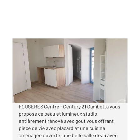
FOUGERES 35
2
21,49 m
, 1 pièce
Ref : 6743
Appartement Studio à louer
243 €
par mois charges comprises
FOUGERES Centre - Century 21 Gambetta vous
propose ce beau et lumineux studio
entièrement rénové avec gout vous offrant
pièce de vie avec placard et une cuisine
aménagée ouverte, une belle salle d'eau avec