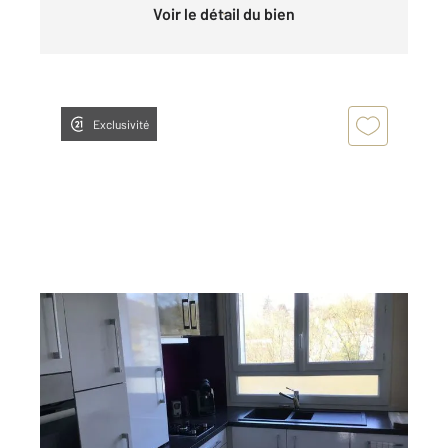
Voir le détail du bien
Exclusivité
FOUGERES 35
2
54,33 m
, 4 pièces
Ref : 6688
Appartement F3 à louer
610 €