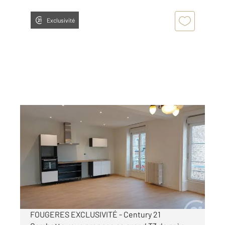
Exclusivité
FOUGERES 35
2
96,10 m
, 3 pièces
Ref : 6809
Appartement à louer
815 €
par mois charges comprises
FOUGERES EXCLUSIVITÉ - Century 21