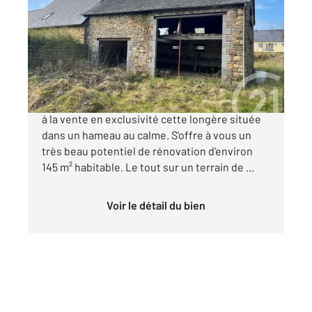
146 m
, 2 pièces
Ref : 5171
Maison à vendre
92 100 €
JAVENÉ - Century 21 Gambetta vous présente
à la vente en exclusivité cette longère située
dans un hameau au calme. S'offre à vous un
très beau potentiel de rénovation d'environ
145 m² habitable. Le tout sur un terrain de ...
Voir le détail du bien