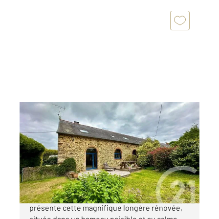
JAVENE 35
2
191,15 m
, 6 pièces
Ref : 4983
Maison à vendre
332 480 €
JAVENÉ - CENTURY 21 Gambetta vous
présente cette magnifique longère rénovée,
située dans un hameau paisible et au calme.