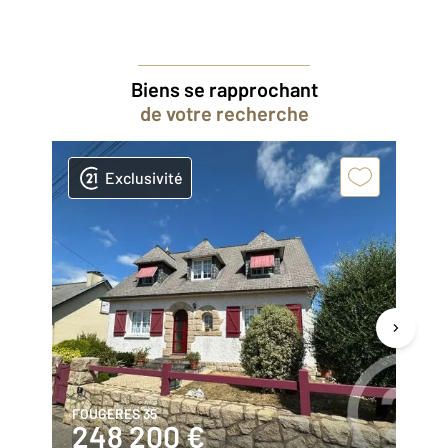
Biens se rapprochant
de votre recherche
Exclusivité
FOUGERES 35
LE
248 200 €
1