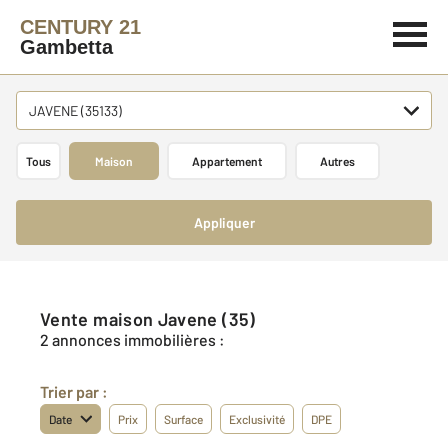
CENTURY 21
Gambetta
JAVENE (35133)
Tous
Maison
Appartement
Autres
Appliquer
Vente maison Javene (35)
2 annonces immobilières :
Trier par :
Date
Prix
Surface
Exclusivité
DPE