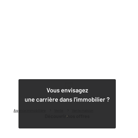
1
Vous envisagez
une carrière dans l'immobilier ?
Agence immobilière
Vente
Vente maison
Découvrir nos offres