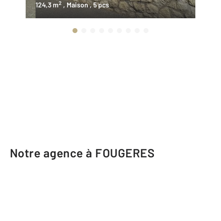
2
124,3 m
, Maison
, 5 pcs
87
Notre agence à FOUGERES