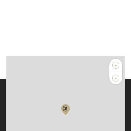
+
-
Parlons de vous, parlons biens
Votre compte :